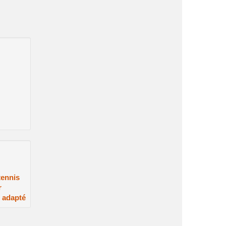
tennis
r
 adapté