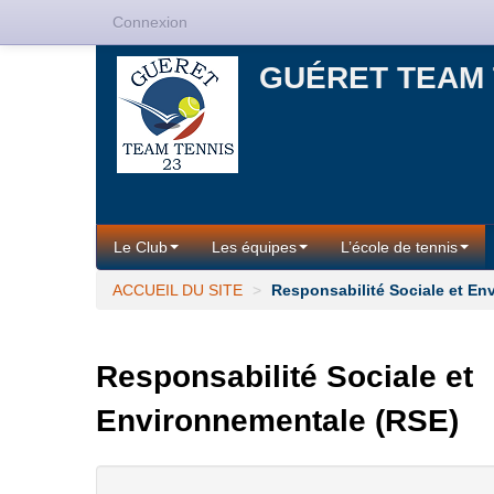
Connexion
GUÉRET TEAM 
Le Club
Les équipes
L’école de tennis
ACCUEIL DU SITE
>
Responsabilité Sociale et En
Responsabilité Sociale et
Environnementale (RSE)