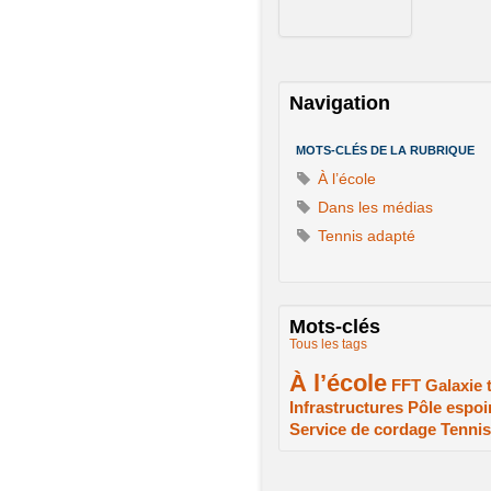
Navigation
MOTS-CLÉS DE LA RUBRIQUE
À l’école
Dans les médias
Tennis adapté
Mots-clés
Tous les tags
À l’école
2/2
1/2
1/2
FFT
Galaxie 
Infrastructures
Pôle espoi
1/2
1/2
Service de cordage
Tennis
1/2
1/2