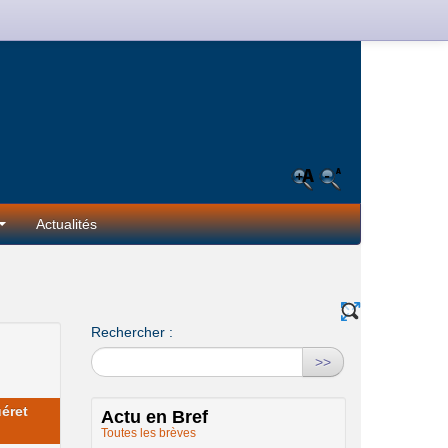
Actualités
Rechercher :
>>
éret
Actu en Bref
Toutes les brèves