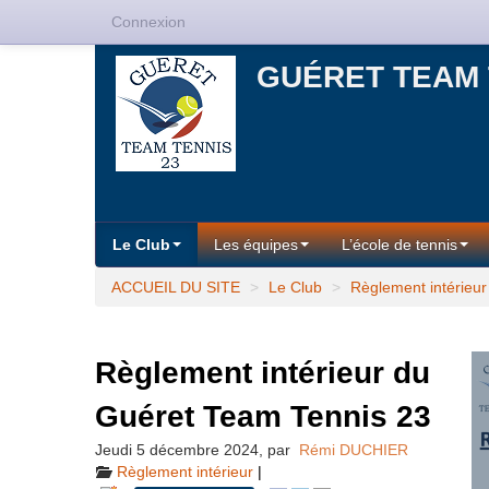
Connexion
GUÉRET TEAM 
Le Club
Les équipes
L’école de tennis
ACCUEIL DU SITE
>
Le Club
>
Règlement intérieur
Règlement intérieur du
Guéret Team Tennis 23
Jeudi 5 décembre 2024
,
par
Rémi DUCHIER
Règlement intérieur
|