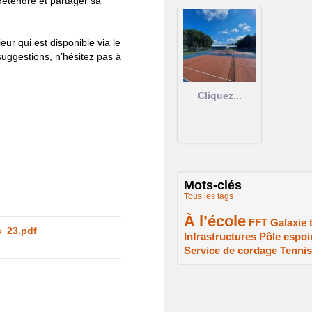
étendre et partager sa
eur qui est disponible via le
uggestions, n’hésitez pas à
Cliquez...
Mots-clés
Tous les tags
À l’école
2/2
1/2
1/2
FFT
Galaxie 
s_23.pdf
Infrastructures
Pôle espoi
1/2
1/2
Service de cordage
Tennis
1/2
1/2