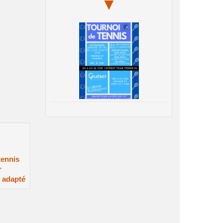
▼
tennis
r
 adapté