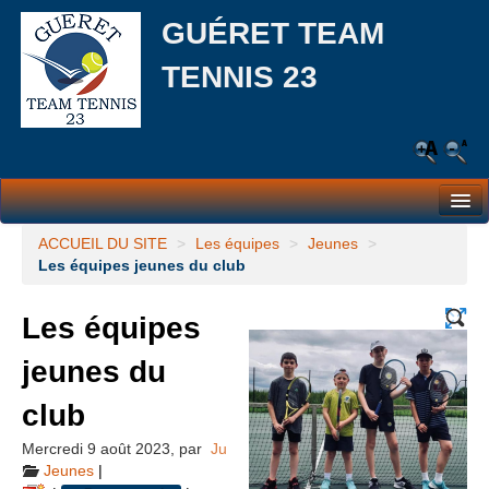
GUÉRET TEAM
TENNIS 23
Le Club
ACCUEIL DU SITE
>
Les équipes
>
Jeunes
>
Les équipes jeunes du club
Les équipes
Les équipes
L’école de tennis
jeunes du
Responsabilité Sociale et Environnementale (RSE)
club
Partenaires
Mercredi 9 août 2023
,
par
Ju
Actualités
Jeunes
|