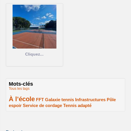
Cliquez...
Mots-clés
Tous les tags
À l’école
2/2
1/2
1/2
1/2
FFT
Galaxie tennis
Infrastructures
Pôle
espoir
Service de cordage
Tennis adapté
1/2
1/2
1/2