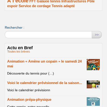
À l’école
2/2
1/2
1/2
1/2
FFT
Galaxie tennis
Infrastructures
Pôle
espoir
Service de cordage
Tennis adapté
1/2
1/2
1/2
Rechercher :
>>
Actu en Bref
Toutes les brèves
Animation « Amène un copain » le samedi 24
mai
Découverte du tennis pour (…)
Voici le calendrier prévisionnel de la saison...
Voici le calendrier prévisionn
Animation prépa-physique
Cette année, notre nouvelle